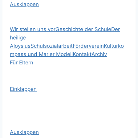
Ausklappen
Wir stellen uns vor
Geschichte der Schule
Der
heilige
Aloysius
Schulsozialarbeit
Förderverein
Kulturko
mpass und Marler Modell
Kontakt
Archiv
Für Eltern
Einklappen
Ausklappen