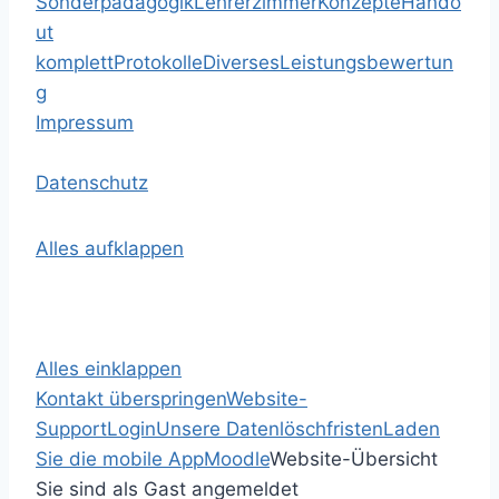
Sonderpädagogik
Lehrerzimmer
Konzepte
Hando
ut
komplett
Protokolle
Diverses
Leistungsbewertun
g
Impressum
Datenschutz
Alles aufklappen
Alles einklappen
Kontakt überspringen
Website-
Support
Login
Unsere Datenlöschfristen
Laden
Sie die mobile App
Moodle
Website-Übersicht
Sie sind als Gast angemeldet